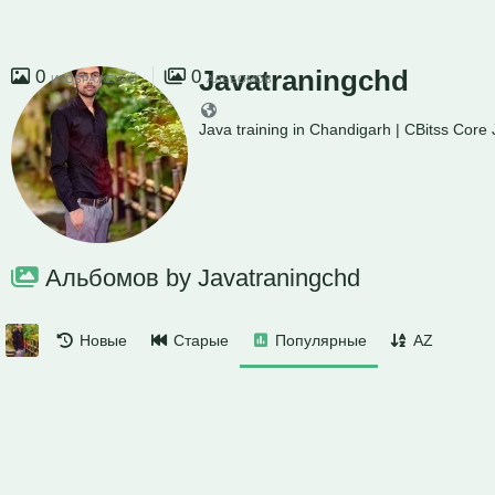
Javatraningchd
0
0
ИЗОБРАЖЕНИЙ
АЛЬБОМОВ
Java training in Chandigarh | CBitss Cor
Альбомов by Javatraningchd
Новые
Старые
Популярные
AZ