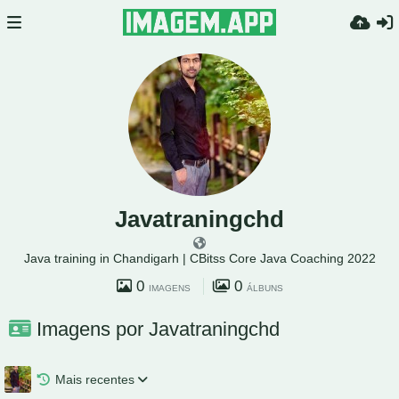
Javatraningchd
Java training in Chandigarh | CBitss Core Java Coaching 2022
0
0
IMAGENS
ÁLBUNS
Imagens por Javatraningchd
Mais recentes