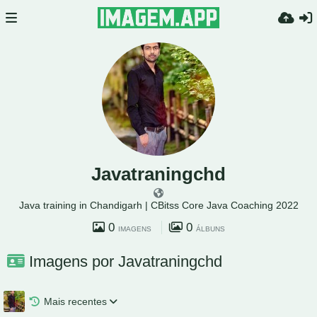
Javatraningchd
Java training in Chandigarh | CBitss Core Java Coaching 2022
0
0
IMAGENS
ÁLBUNS
Imagens por Javatraningchd
Mais recentes