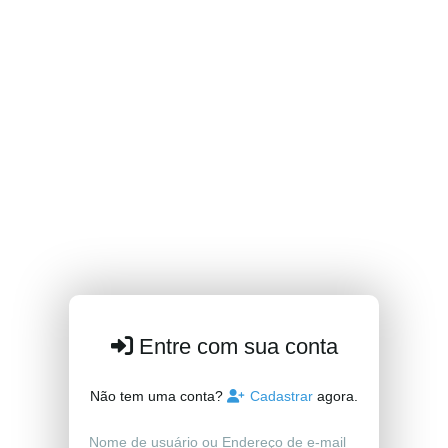
Entre com sua conta
Não tem uma conta?
Cadastrar
agora.