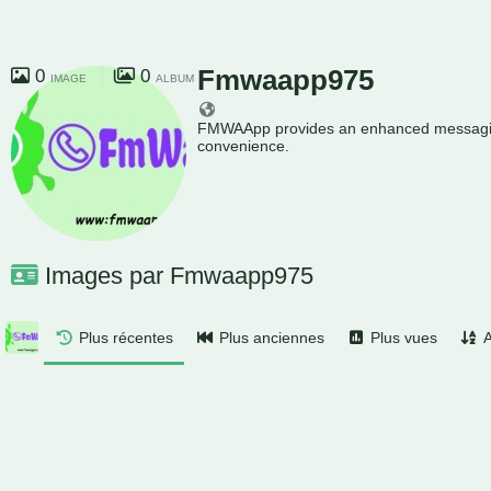
Fmwaapp975
0
0
IMAGE
ALBUM
FMWAApp provides an enhanced messaging 
convenience.
Images par Fmwaapp975
Plus récentes
Plus anciennes
Plus vues