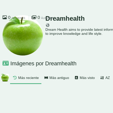
Dreamhealth
0
0
IMÁGENES
ÁLBUMES
Dream Health aims to provide latest inform
to improve knowledge and life style.
Imágenes por Dreamhealth
Más reciente
Más antiguo
Más visto
AZ